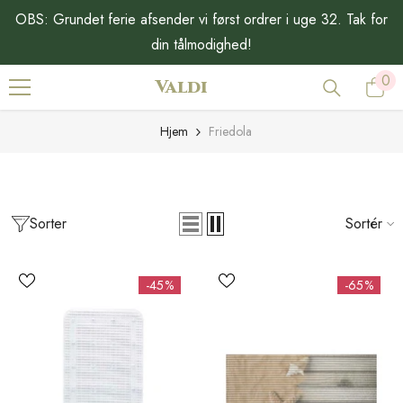
GÅ TIL INDHOLD
OBS: Grundet ferie afsender vi først ordrer i uge 32. Tak for
din tålmodighed!
0
0
Valdi
var
Hjem
Friedola
Sorter
Sortér
-45%
-65%